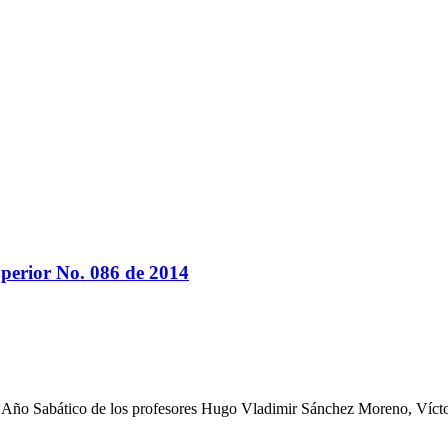
perior No. 086 de 2014
 del Año Sabático de los profesores Hugo Vladimir Sánchez Moreno, Víc