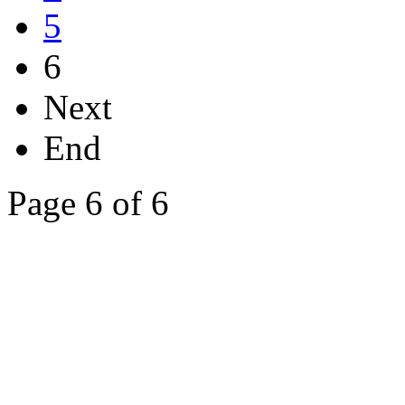
5
6
Next
End
Page 6 of 6