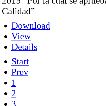
2015 “Por la cual se aprueb
Calidad”
Download
View
Details
Start
Prev
1
2
3