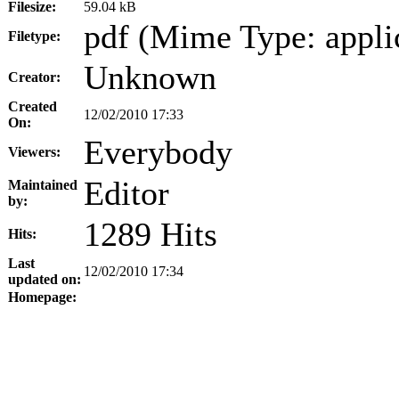
Filesize:
59.04 kB
pdf (Mime Type: appli
Filetype:
Unknown
Creator:
Created
12/02/2010 17:33
On:
Everybody
Viewers:
Editor
Maintained
by:
1289 Hits
Hits:
Last
12/02/2010 17:34
updated on:
Homepage: