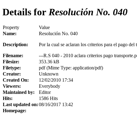
Details for
Resolución No. 040
Property
Value
Name:
Resolución No. 040
Description:
Por la cual se aclaran los criterios para el pago de
Filename:
---R.S 040 - 2010 aclara criterios pago transporte.p
Filesize:
353.36 kB
Filetype:
pdf (Mime Type: application/pdf)
Creator:
Unknown
Created On:
12/02/2010 17:34
Viewers:
Everybody
Maintained by:
Editor
Hits:
1586 Hits
Last updated on:
08/16/2017 13:42
Homepage: