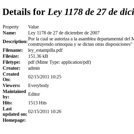
Details for
Ley 1178 de 27 de dic
Property
Value
Name:
Ley 1178 de 27 de diciembre de 2007
Por la cual se autoriza a la asamblea departamental del
Description:
construyendo orinoquia y se dictan otras disposiciones"
Filename:
ley_estampilla.pdf
Filesize:
151.36 kB
Filetype:
pdf (Mime Type: application/pdf)
Creator:
admin
Created
02/15/2011 10:25
On:
Viewers:
Everybody
Maintained
Editor
by:
Hits:
1513 Hits
Last
02/15/2011 10:26
updated on:
Homepage: