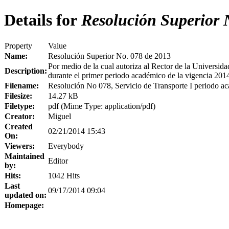
Details for
Resolución Superior 
Property
Value
Name:
Resolución Superior No. 078 de 2013
Por medio de la cual autoriza al Rector de la Universidad
Description:
durante el primer periodo académico de la vigencia 201
Filename:
Resolución No 078, Servicio de Transporte I periodo a
Filesize:
14.27 kB
Filetype:
pdf (Mime Type: application/pdf)
Creator:
Miguel
Created
02/21/2014 15:43
On:
Viewers:
Everybody
Maintained
Editor
by:
Hits:
1042 Hits
Last
09/17/2014 09:04
updated on:
Homepage: