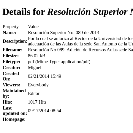
Details for
Resolución Superior 
Property
Value
Name:
Resolución Superior No. 089 de 2013
Por la cual se autoriza al Rector de la Universidad de los
Description:
adecuación de las Aulas de la sede San Antonio de la U
Filename:
Resolución No 089, Adiciòn de Recursos Aulas sede Sa
Filesize:
86.02 kB
Filetype:
pdf (Mime Type: application/pdf)
Creator:
Miguel
Created
02/21/2014 15:49
On:
Viewers:
Everybody
Maintained
Editor
by:
Hits:
1017 Hits
Last
09/17/2014 08:54
updated on:
Homepage: