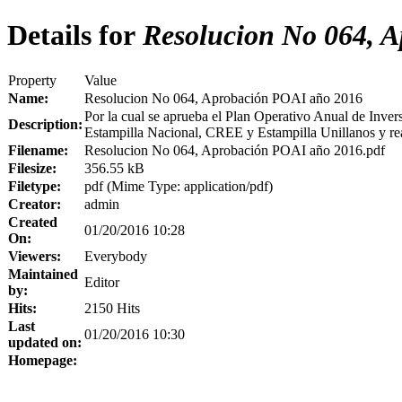
Details for
Resolucion No 064, 
Property
Value
Name:
Resolucion No 064, Aprobación POAI año 2016
Por la cual se aprueba el Plan Operativo Anual de Invers
Description:
Estampilla Nacional, CREE y Estampilla Unillanos y real
Filename:
Resolucion No 064, Aprobación POAI año 2016.pdf
Filesize:
356.55 kB
Filetype:
pdf (Mime Type: application/pdf)
Creator:
admin
Created
01/20/2016 10:28
On:
Viewers:
Everybody
Maintained
Editor
by:
Hits:
2150 Hits
Last
01/20/2016 10:30
updated on:
Homepage: