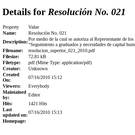
Details for
Resolución No. 021
Property
Value
Name:
Resolución No. 021
Por medio de la cual se autoriza al Representante de los
Description:
“Seguimiento a graduados y necesidades de capital hu
Filename:
resolucion_superior_021_2010.pdf
Filesize:
72.81 kB
Filetype:
pdf (Mime Type: application/pdf)
Creator:
Unknown
Created
07/16/2010 15:12
On:
Viewers:
Everybody
Maintained
Editor
by:
Hits:
1421 Hits
Last
07/16/2010 15:13
updated on:
Homepage: