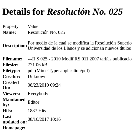
Details for
Resolución No. 025
Property
Value
Name:
Resolución No. 025
Por medio de la cual se modifica
la Resolución
Superio
Description:
Universidad
de los Llanos y se adicionan nuevos títulos
Filename:
---R.S 025 - 2010 Modif RS 011 2007 tarifas publicacio
Filesize:
771.06 kB
Filetype:
pdf (Mime Type: application/pdf)
Creator:
Unknown
Created
08/23/2010 09:24
On:
Viewers:
Everybody
Maintained
Editor
by:
Hits:
1887 Hits
Last
08/16/2017 10:16
updated on:
Homepage: