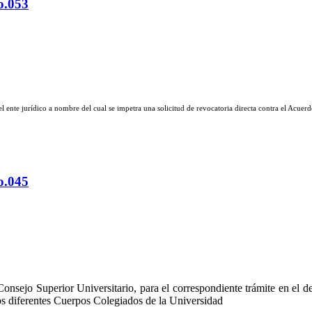
o.053
 del ente jurídico a nombre del cual se impetra una solicitud de revocatoria directa contra el Acu
o.045
onsejo Superior Universitario, para el correspondiente trámite en el de
los diferentes Cuerpos Colegiados de la Universidad