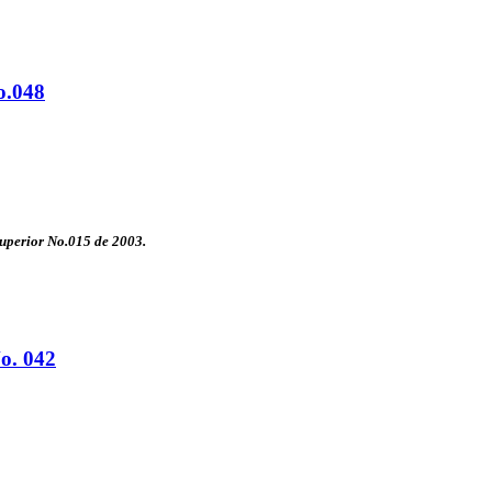
o.048
 Superior No.015 de 2003.
o. 042